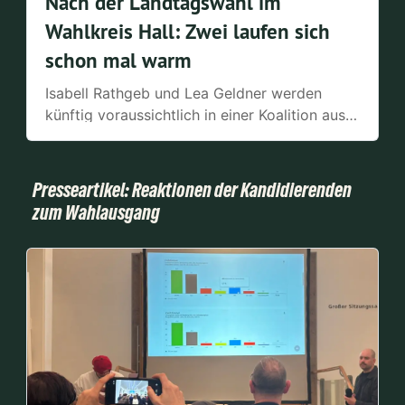
Nach der Landtagswahl im
Wahlkreis Hall: Zwei laufen sich
schon mal warm
Isabell Rathgeb und Lea Geldner werden
künftig voraussichtlich in einer Koalition aus
Grünen und CDU zusammenarbeiten. Die
beiden frisch gewählten
Landtagsabgeordneten bewerten
Presseartikel: Reaktionen der Kandidierenden
Entwicklungen vor den offiziellen
zum Wahlausgang
Koalitionsverhandlungen.