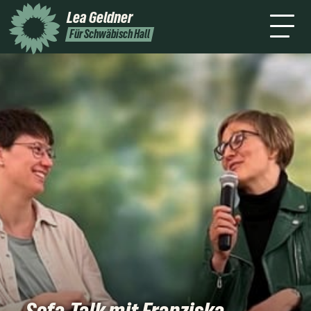
mich
Lea
Geldner
Termine
Podcast
Presse
Kontakt
Für Schwäbisch Hall