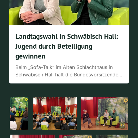
Landtagswahl in Schwäbisch Hall:
Jugend durch Beteiligung
gewinnen
Beim „Sofa-Talk“ im Alten Schlachthaus in
Schwäbisch Hall hält die Bundesvorsitzende
der Grünen Franziska Brantner ein Plädoyer
für mehr Jugendbeteiligung in der Politik. Sie
findet, dass die Grünen in
Regierungsverantwortung im Land und im
Bund viel erreicht haben.