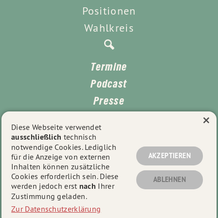
Positionen
Wahlkreis
Termine
Podcast
Presse
×
Kontakt
Diese Webseite verwendet
ausschließlich
technisch
Impressum
notwendige Cookies. Lediglich
Datenschutz
AKZEPTIEREN
für die Anzeige von externen
Inhalten können zusätzliche
Cookies erforderlich sein. Diese
ABLEHNEN
werden jedoch erst
nach
Ihrer
© 2026
Lea Geldner
- Alle Rechte vorbehalten.
Zustimmung geladen.
Zur Datenschutzerklärung